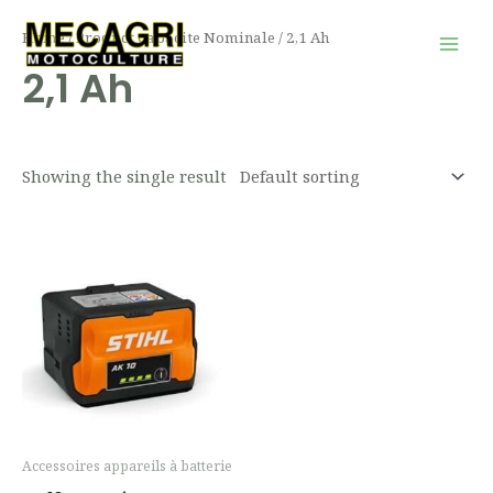
Aller
Mai
Home
/ Product Capacite Nominale / 2,1 Ah
au
Men
2,1 Ah
contenu
Showing the single result
Accessoires appareils à batterie