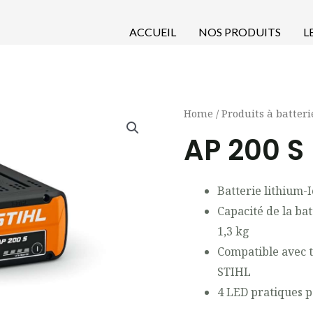
ACCUEIL
NOS PRODUITS
L
Home
/
Produits à batteri
AP 200 S 
Batterie lithium-
Capacité de la ba
1,3 kg
Compatible avec t
STIHL
4 LED pratiques p