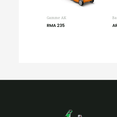
Gamme AK
Ba
RMA 235
AR