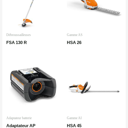
Débroussailleuses
Gamme AS
FSA 130 R
HSA 26
Adaptateur batterie
Gamme AI
Adaptateur AP
HSA 45