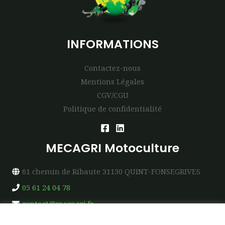
INFORMATIONS
Contactez-nous
Mentions Légales
CGV/CGU
Politique de confidentialité
MECAGRI Motoculture
61 chemin de Ribaute 31130 QUINT-FONSEGRIVES
05 61 24 04 78
contact@mecagri.fr