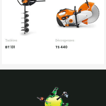
Tarières
Découpeuses
BT 131
TS 440