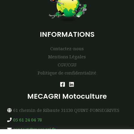
INFORMATIONS
Contactez-nous
Mentions Légales
CGV/CGU
Politique de confidentialité
MECAGRI Motoculture
61 chemin de Ribaute 31130 QUINT-FONSEGRIVES
05 61 24 04 78
contact@mecagri.fr