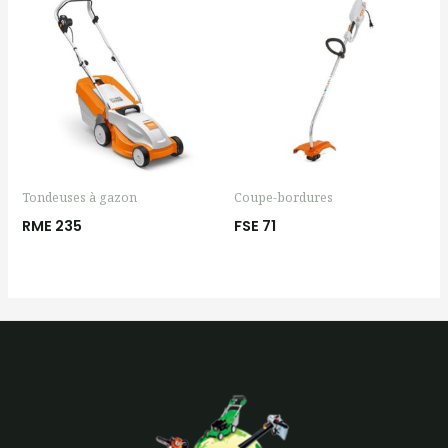
Tondeuses à gazon
Coupe-bordures
RME 235
FSE 71