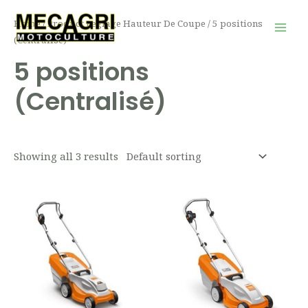
Aller
Mai
Home
/ Product Reglage Hauteur De Coupe / 5 positions
au
Men
(Centralisé)
contenu
5 positions
(Centralisé)
Showing all 3 results