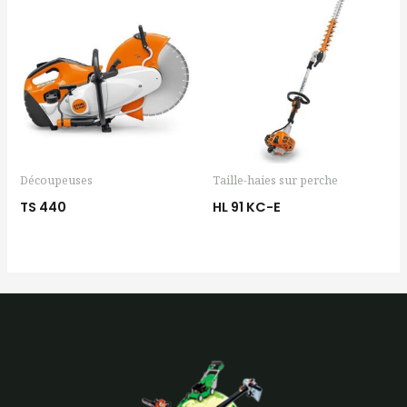
Découpeuses
Taille-haies sur perche
TS 440
HL 91 KC-E