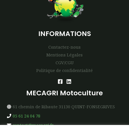
INFORMATIONS
Contactez-nous
Mentions Légales
CGV/CGU
Politique de confidentialité
MECAGRI Motoculture
61 chemin de Ribaute 31130 QUINT-FONSEGRIVES
05 61 24 04 78
contact@mecagri.fr