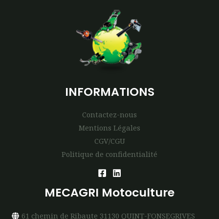
INFORMATIONS
Contactez-nous
Mentions Légales
CGV/CGU
Politique de confidentialité
MECAGRI Motoculture
61 chemin de Ribaute 31130 QUINT-FONSEGRIVES