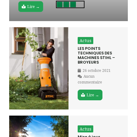
Lire →
Actus
LES POINTS
TECHNIQUES DES
MACHINES STIHL –
BROYEURS
26 octobre 2021
Aucun
commentaire
Lire →
Actus
Mise à jour