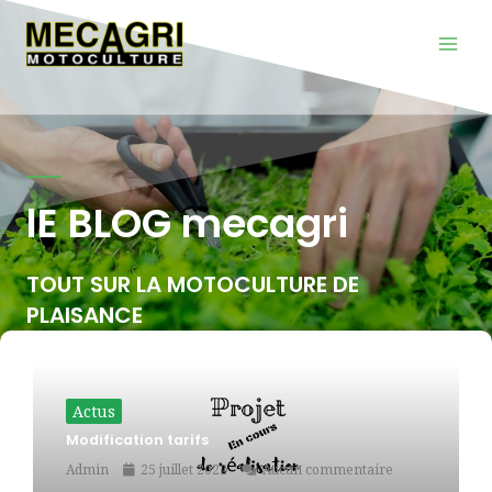
Aller
Mai
au
Men
contenu
lE BLOG mecagri
TOUT SUR LA MOTOCULTURE DE
PLAISANCE
Actus
Modification tarifs
Admin
25 juillet 2022
Aucun commentaire