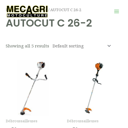
Aller
Mai
Home
/ Product Outils / AUTOCUT C 26-2
au
Men
AUTOCUT C 26-2
contenu
Showing all 5 results
Débroussailleuses
Débroussailleuses