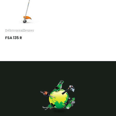
Débroussailleuses
FSA 135 R