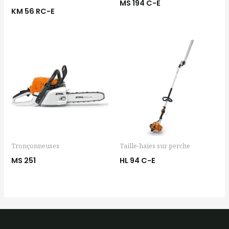
MS 194 C-E
KM 56 RC-E
Tronçonneuses
Taille-haies sur perche
MS 251
HL 94 C-E