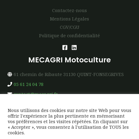
Contactez-nous
Mentions Légales
CGV/CGU
Politique de confidentialité
MECAGRI Motoculture
61 chemin de Ribaute 31130 QUINT-FONSEGRIVES
05 61 24 04 78
contact@mecagri.fr
Nous utilisons des cookies sur notre site Web pour vous
offrir l'expérience la plus pertinente en mémorisant
vos préférences et les visites répétées. En cliquant sur
« Accepter », vous consentez à l'utilisation de TOUS les
Copyright © 2026 MECAGRI Motoculture
cookies.