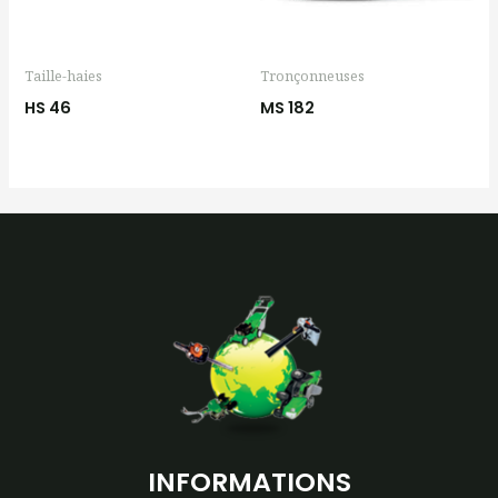
Taille-haies
Tronçonneuses
HS 46
MS 182
INFORMATIONS