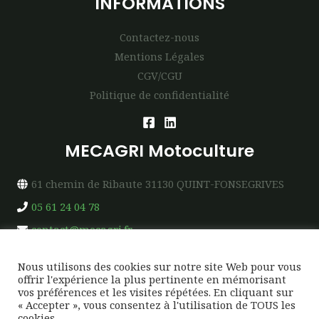
INFORMATIONS
Contactez-nous
Mentions Légales
CGV/CGU
Politique de confidentialité
MECAGRI Motoculture
61 chemin de Ribaute 31130 QUINT-FONSEGRIVES
05 61 24 04 78
contact@mecagri.fr
Nous utilisons des cookies sur notre site Web pour vous
offrir l'expérience la plus pertinente en mémorisant
vos préférences et les visites répétées. En cliquant sur
« Accepter », vous consentez à l'utilisation de TOUS les
Copyright © 2026 MECAGRI Motoculture
cookies.