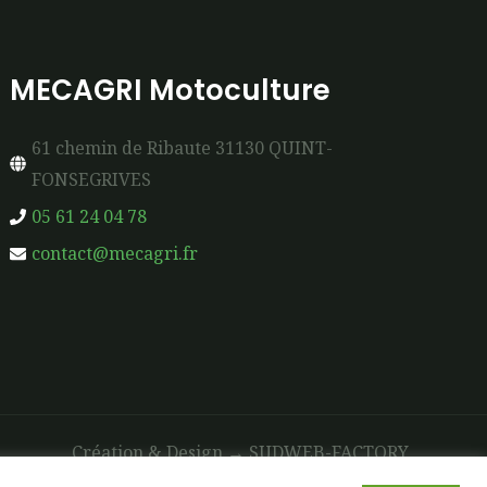
MECAGRI Motoculture
61 chemin de Ribaute 31130 QUINT-
FONSEGRIVES
05 61 24 04 78
contact@mecagri.fr
Création & Design →
SUDWEB-FACTORY