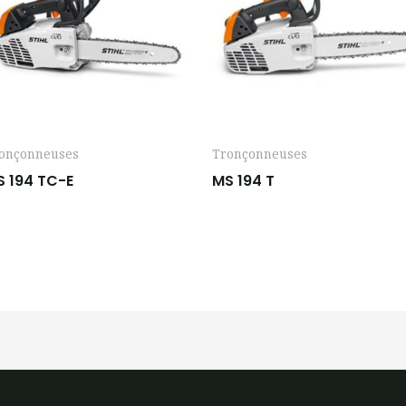
onçonneuses
Tronçonneuses
S 194 TC-E
MS 194 T