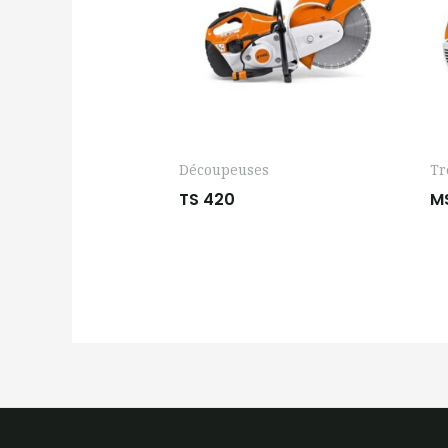
Découpeuses
Tr
TS 420
M