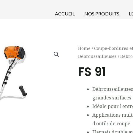
ACCUEIL
NOS PRODUITS
L
Home
/
Coupe-bordures e
Débroussailleuses
/
Débro
FS 91
Débroussailleuses
grandes surfaces
Idéale pour l’entr
Applications mult
d’outils de coupe
Harnais double a