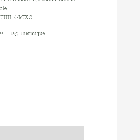
cile
 STIHL 4-MIX®
es
Tag:
Thermique