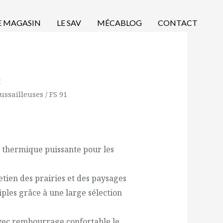
E MAGASIN
LE SAV
MÉCABLOG
CONTACT
t
ussailleuses
/ FS 91
 thermique puissante pour les
etien des prairies et des paysages
iples grâce à une large sélection
vec rembourrage confortable le